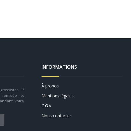
INFORMATIONS
À propos
rossistes ?
n remisée et
Mentions légales
andant votre
C.G.V
Nous contacter