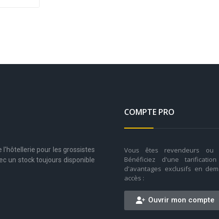
COMPTE PRO
Vous êtes revendeurs ou g
l'hôtellerie pour les grossistes
Bénéficiez d'une tarificatio
ec un stock toujours disponible
d'avantages exclusifs en dem
accès :
Ouvrir mon compte