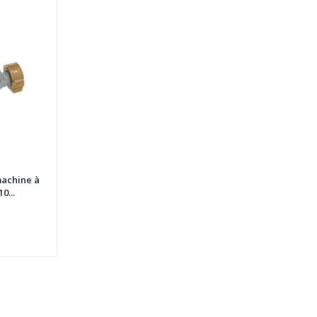
achine à
0...