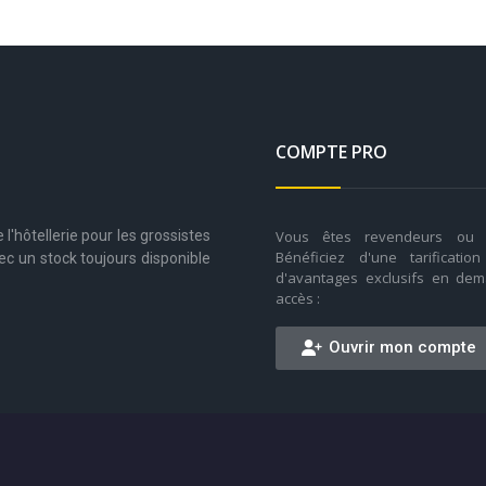
COMPTE PRO
Vous êtes revendeurs ou g
l'hôtellerie pour les grossistes
Bénéficiez d'une tarificatio
ec un stock toujours disponible
d'avantages exclusifs en dem
accès :
Ouvrir mon compte