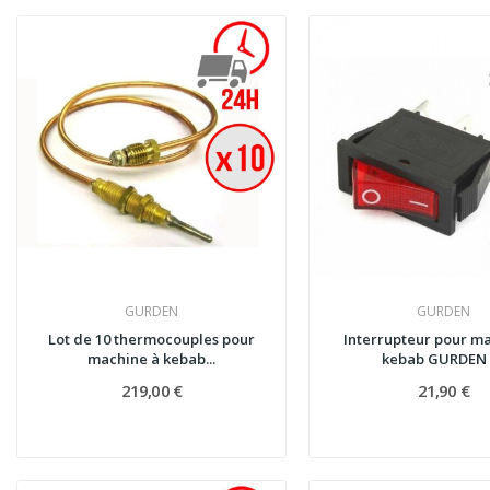
GURDEN
GURDEN
Lot de 10 thermocouples pour
Interrupteur pour m
machine à kebab...
kebab GURDEN /
219,00 €
21,90 €