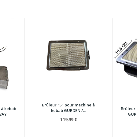
Brûleur "S" pour machine à
 à kebab
Brûleur
kebab GURDEN /...
WAY
GURD
119,99 €