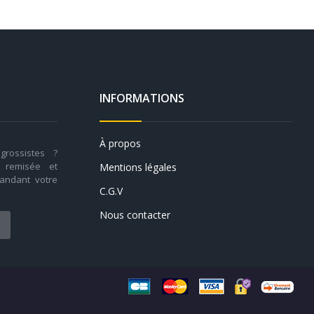
INFORMATIONS
À propos
rossistes ?
n remisée et
Mentions légales
andant votre
C.G.V
Nous contacter