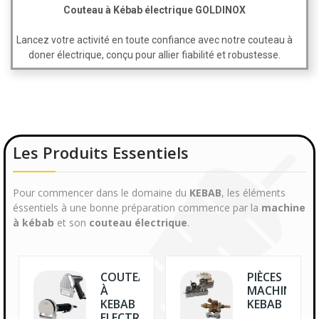
Couteau à Kébab électrique GOLDINOX
Lancez votre activité en toute confiance avec notre couteau à
doner électrique, conçu pour allier fiabilité et robustesse.
Les Produits Essentiels
Pour commencer dans le domaine du
KEBAB
, les éléments
éssentiels à une bonne préparation commence par la
machine
à kébab
et son
couteau électrique
.
E
COUTEAU
PIÈCES
À
MACHINE
KEBAB
KEBAB
ELECTRIQUE